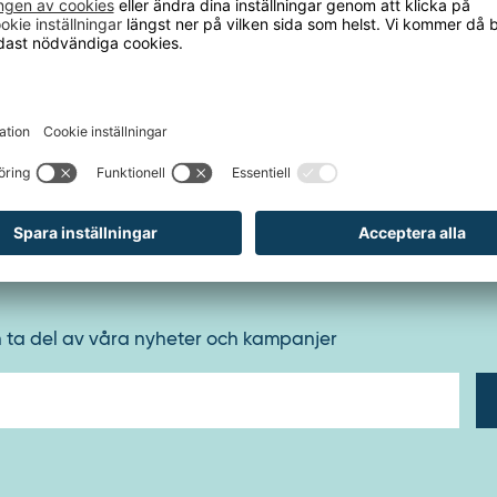
lver
jup: 360 mm
bredd: 910 mm
ing per hyllplan: 150 kg
ansdjup: 360 mm
ansbredd: 910 mm
: grundsektion
jd: 1370 mm
llplan: 4 st
h ta del av våra nyheter och kampanjer
E-
post