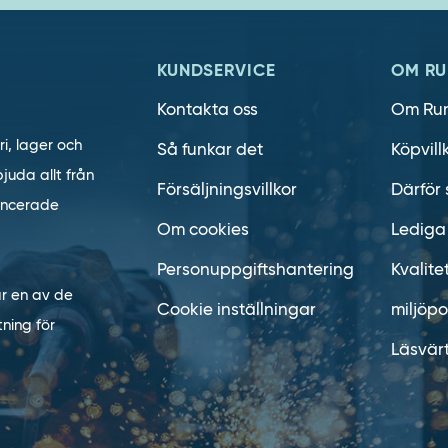
KUNDSERVICE
OM RU
Kontakta oss
Om Ru
ri, lager och
Så funkar det
Köpvill
juda allt från
Försäljningsvillkor
Därför 
vancerade
Om cookies
Lediga
Personuppgiftshantering
Kvalite
är en av de
Cookie inställningar
miljöpo
ning för
Läsvär