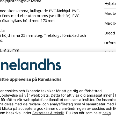
 höjdjusteringsskruvarna.
Hyllpl
 med skonsamma, kullagrade PVC-länkhjul.
PVC-
Max be
n finns med eller utan broms (se tillbehör). PVC-
en ökar hyllans höjd med 170 mm.
Max be
lplan
Bredd
 i höjd i små 25-mm-steg. Trefaldigt förnicklad och
d.
Utföra
pe, Ø 25 mm
Antal
ar – enkel montering, skruvas in i varandra. Trefaldigt
d och förkromad.
Färg
vskydd och höjdjusteringsskruvar
som kompenserar
Antal h
r i golvet upp till 20 mm.
Belast
a till 2 hyllsektioner kan kopplas samman med
klämmor
r Klämmor till hyllstolpe). Det ger ett
hyllavstånd
på 15
Hyllty
lplan av 4,7 mm tjock ståltråd.
Materi
l: ståltråd, förkromad
ing per sektion: 1500 kg