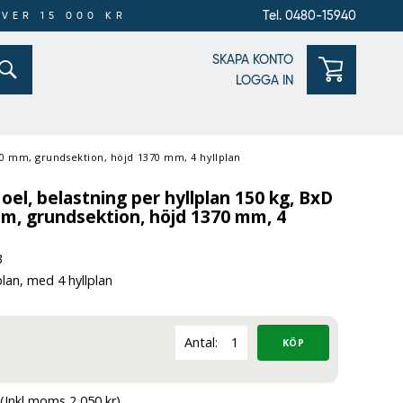
Tel. 0480-15940
ÖVER 15 000 KR
SKAPA KONTO
LOGGA IN
 360 mm, grundsektion, höjd 1370 mm, 4 hyllplan
Joel, belastning per hyllplan 150 kg, BxD
mm, grundsektion, höjd 1370 mm, 4
3
lan, med 4 hyllplan
Antal:
(Inkl moms 2 050 kr)