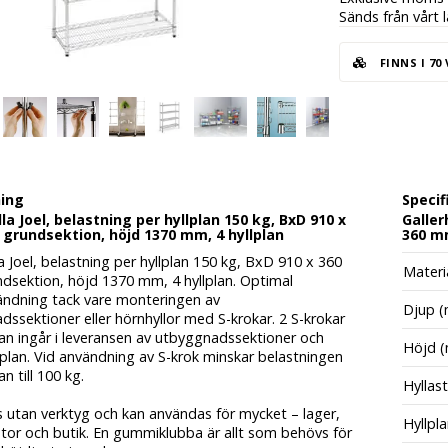
Sänds från vårt 
FINNS I 70
ning
Specif
lla Joel, belastning per hyllplan 150 kg, BxD 910 x
Galler
grundsektion, höjd 1370 mm, 4 hyllplan
360 mm
la Joel, belastning per hyllplan 150 kg, BxD 910 x 360
Materi
dsektion, höjd 1370 mm, 4 hyllplan.
Optimal
ändning
tack vare monteringen av
Djup 
ssektioner eller hörnhyllor
med S-krokar. 2 S-krokar
lan ingår i leveransen av utbyggnadssektioner och
Höjd 
lplan. Vid användning av S-krok minskar belastningen
an till 100 kg.
Hyllast
 utan verktyg
och kan användas för mycket – lager,
Hyllpl
ntor och butik. En gummiklubba är allt som behövs för