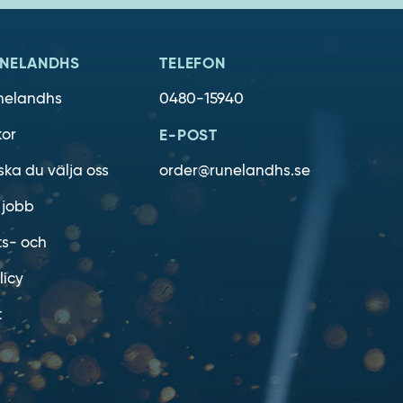
NELANDHS
TELEFON
nelandhs
0480-15940
kor
E-POST
ska du välja oss
order@runelandhs.se
 jobb
ts- och
licy
t