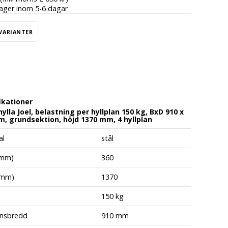
lager inom 5-6 dagar
 VARIANTER
ikationer
hylla Joel, belastning per hyllplan 150 kg, BxD 910 x
, grundsektion, höjd 1370 mm, 4 hyllplan
al
stål
(mm)
360
(mm)
1370
150 kg
ansbredd
910 mm