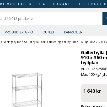
RI OCH LAGER - 7 ÅRS GARANTI - FRI FRAKT 
er
PRODUKTER A - Ö
OUTLET
KAMPANJER
Förvaringshyllor
/
Gallerhylla Joel, belastning per hyllplan 150 kg, BxD 910 x
Gallerhylla 
910 x 360 
hyllplan
Art.nr: 12-
92986
Max 150 kg/hyllp
1 640 kr
Exklusive moms 