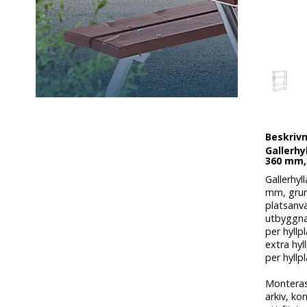
Beskriv
Gallerhy
360 mm, 
Gallerhyl
mm, grun
platsanv
utbyggnad
per hyllp
extra hyl
per hyllpl
Monteras
arkiv, ko