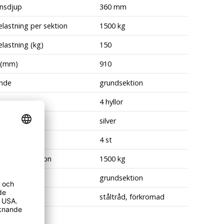
ansdjup
360 mm
lastning per sektion
1500 kg
lastning (kg)
150
 (mm)
910
nde
grundsektion
4 hyllor
silver
yllplan
4 st
ning per sektion
1500 kg
p
grundsektion
al
ståltråd, förkromad