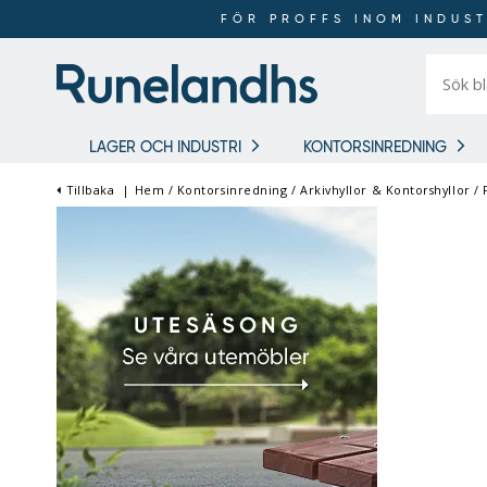
FÖR PROFFS INOM INDUST
Sök
bland
16
018
produkt
LAGER OCH INDUSTRI
KONTORSINREDNING
Tillbaka
|
Hem
/
Kontorsinredning
/
Arkivhyllor & Kontorshyllor
/
FÖR PROFFS INOM
INDUSTRI OCH LAGER