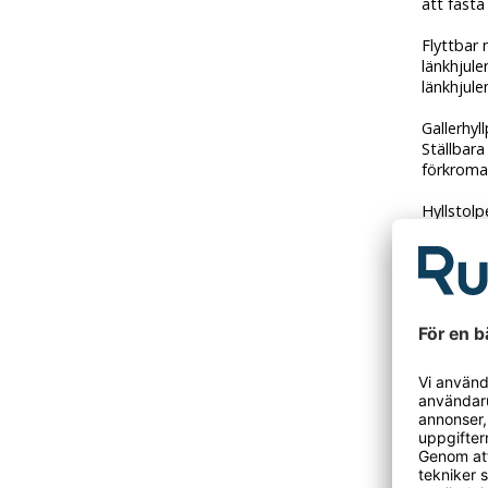
att fästa
Flyttbar
länkhjule
länkhjul
Gallerhyl
Ställbara
förkroma
Hyllstol
I två del
förnickla
Inkl. gol
ojämnhete
Stolparn
(tillbehö
mm.
Gallerhyl
- Materia
- Belastn