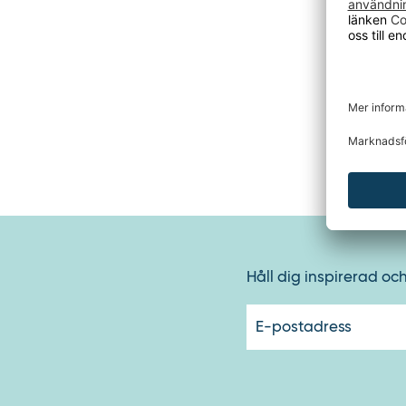
- Färg: si
- Totald
- Total 
- Belastn
- Hyllpl
- Hyllpl
- Hylltyp
- Hyllhö
- Antal hy
Håll dig inspirerad oc